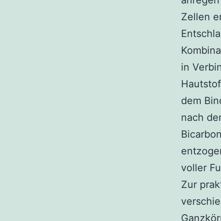
anregen 
Zellen e
Entschla
Kombinat
in Verbi
Hautstof
dem Bin
nach de
Bicarbo
entzogen
voller F
Zur pra
verschi
Ganzkörp