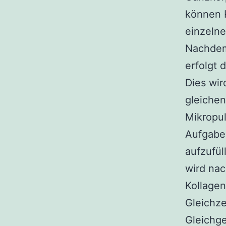
können 
einzeln
Nachdem 
erfolgt 
Dies wir
gleichen
Mikropul
Aufgabe
aufzufül
wird nac
Kollage
Gleichze
Gleichge