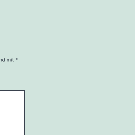
ind mit
*