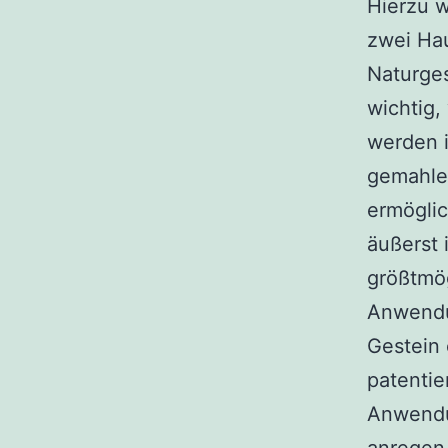
Hierzu w
zwei Ha
Naturges
wichtig,
werden i
gemahlen
ermöglic
äußerst 
größtmö
Anwendun
Gestein 
patentie
Anwendun