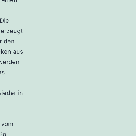
zelnen
 Die
 erzeugt
r den
cken aus
werden
as
ieder in
e vom
 So