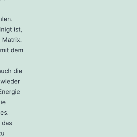
hlen.
igt ist,
 Matrix.
e mit dem
auch die
 wieder
Energie
ie
es.
 das
zu