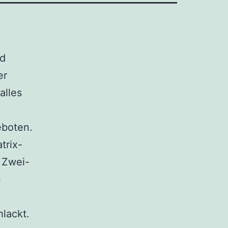
nd
er
alles
eboten.
trix-
 Zwei-
n
lackt.