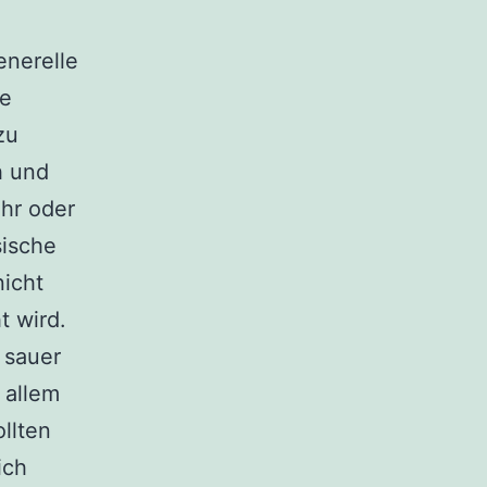
enerelle
re
zu
h und
ehr oder
sische
nicht
t wird.
 sauer
 allem
llten
ich