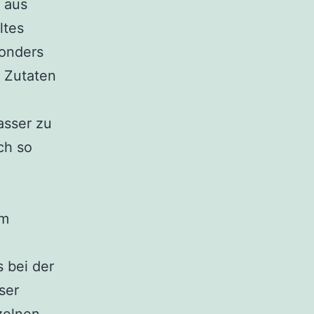
s aus
ltes
sonders
e Zutaten
asser zu
ch so
im
s bei der
ser