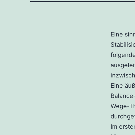
Eine sin
Stabilis
folgende
ausgelei
inzwisc
Eine äuß
Balance-
Wege-Th
durchgef
Im erste