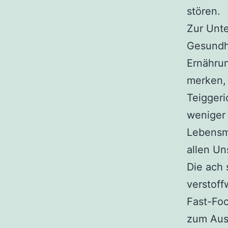
stören.
Zur Unte
Gesundh
Ernährun
merken,
Teiggeri
weniger 
Lebensmi
allen Un
Die ach 
verstoff
Fast-Foo
zum Aus