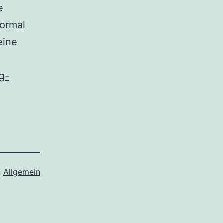
e
normal
eine
g-
n
Allgemein