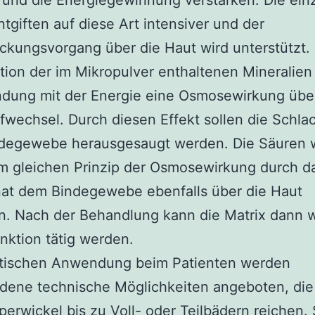
und die Energiegewinnung verstärken. Die ein
ntgiften auf diese Art intensiver und der
ckungsvorgang über die Haut wird unterstützt.
ion der im Mikropulver enthaltenen Mineralien
ndung mit der Energie eine Osmosewirkung übe
fwechsel. Durch diesen Effekt sollen die Schla
degewebe herausgesaugt werden. Die Säuren 
m gleichen Prinzip der Osmosewirkung durch d
nat dem Bindegewebe ebenfalls über die Haut
. Nach der Behandlung kann die Matrix dann w
unktion tätig werden.
ktischen Anwendung beim Patienten werden
edene technische Möglichkeiten angeboten, di
erwickel bis zu Voll- oder Teilbädern reichen.