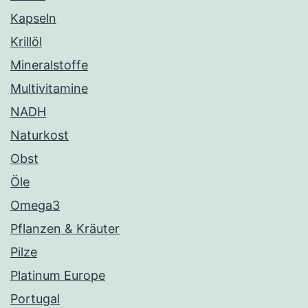
Kapseln
Krillöl
Mineralstoffe
Multivitamine
NADH
Naturkost
Obst
Öle
Omega3
Pflanzen & Kräuter
Pilze
Platinum Europe
Portugal