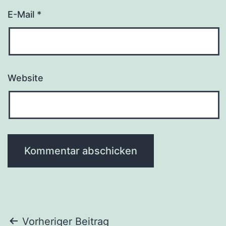
E-Mail
*
Website
Beitrags-
Vorheriger Beitrag